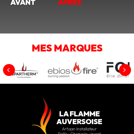
AVANT
APRÈS
MES MARQUES
LA FLAMME
AUVERSOISE
Artisan Installateur
Poêle • Cheminée • Insert