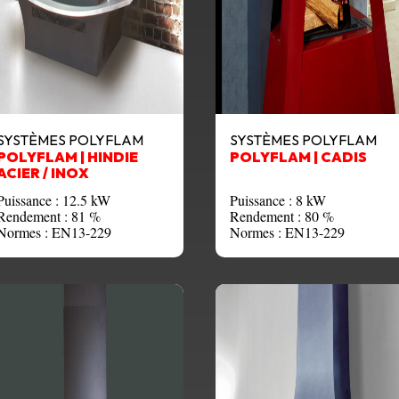
SYSTÈMES POLYFLAM
SYSTÈMES POLYFLAM
POLYFLAM | HINDIE
POLYFLAM | CADIS
ACIER / INOX
Puissance : 12.5 kW
Puissance : 8 kW
Rendement : 81 %
Rendement : 80 %
Normes : EN13-229
Normes : EN13-229