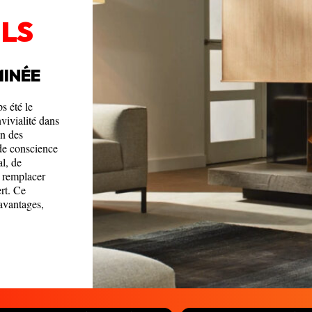
ILS
MINÉE
s été le
vivialité dans
on des
 de conscience
l, de
 remplacer
rt. Ce
avantages,