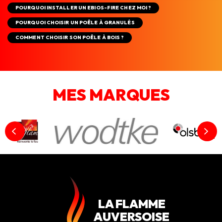
POURQUOI INSTALLER UN EBIOS-FIRE CHEZ MOI ?
POURQUOI CHOISIR UN POÊLE À GRANULÉS
COMMENT CHOISIR SON POÊLE À BOIS ?
MES MARQUES
LA FLAMME
AUVERSOISE