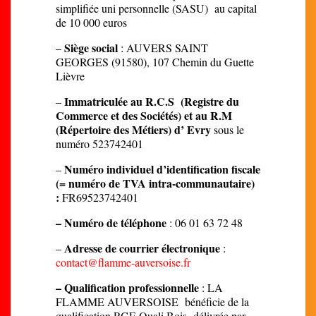
simplifiée uni personnelle (SASU) au capital
de 10 000 euros
Siège social
–
: AUVERS SAINT
GEORGES (91580), 107 Chemin du Guette
Lièvre
Immatriculée au R.C.S (Registre du
–
Commerce et des Sociétés) et au R.M
(Répertoire des Métiers) d’ Evry
sous le
numéro 523742401
Numéro individuel d’identification fiscale
–
(= numéro de TVA intra-communautaire)
:
FR69523742401
– Numéro de téléphone
: 06 01 63 72 48
Adresse de courrier électronique
–
:
contact@flamme-auversoise.fr
– Qualification professionnelle
: LA
FLAMME AUVERSOISE bénéficie de la
qualification RGE Quali Bois délivrée par