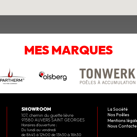
MES MARQUES
SHOWROOM
La Société
Nos Poêles
107, chemin du guette lièvre
91580 AUVERS SAINT GEORGES
Mentions légal
Horaires d’ouverture :
Nous Contacte
Du lundi au vendredi
de 8h45 à 12h00 de 13h30 à 18h30