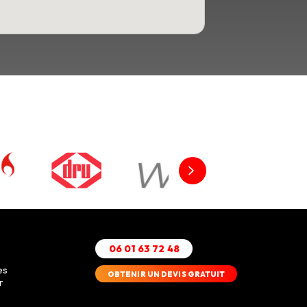
06 01 63 72 48
es
OBTENIR UN DEVIS GRATUIT
r