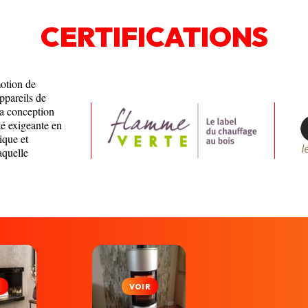
CERTIFICATIONS
motion de
appareils de
la conception
té exigeante en
ique et
aquelle
R
VOIR