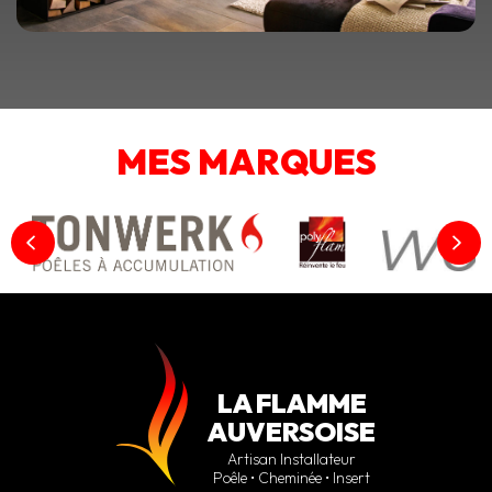
MES MARQUES
LA FLAMME
AUVERSOISE
Artisan Installateur
Poêle • Cheminée • Insert