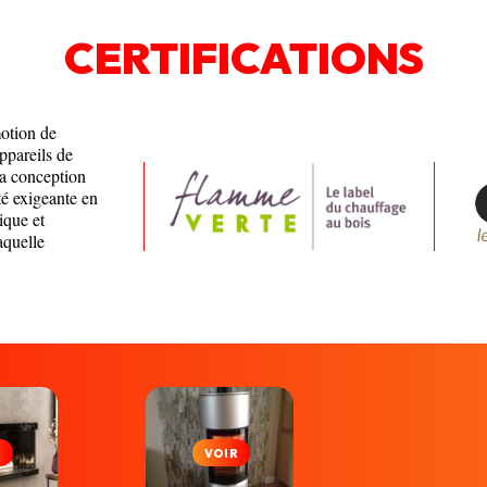
CERTIFICATIONS
motion de
appareils de
la conception
té exigeante en
ique et
aquelle
R
VOIR