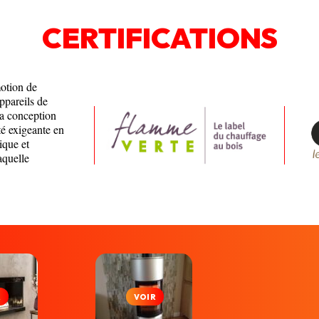
CERTIFICATIONS
motion de
appareils de
la conception
té exigeante en
ique et
aquelle
R
VOIR