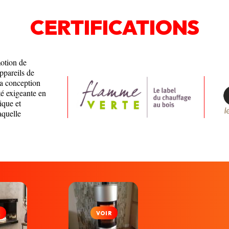
CERTIFICATIONS
motion de
appareils de
la conception
té exigeante en
ique et
aquelle
R
VOIR