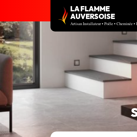
LA FLAMME
AUVERSOISE
Artisan Installateur • Poêle • Cheminée • 