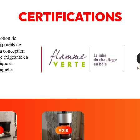
CERTIFICATIONS
motion de
appareils de
la conception
té exigeante en
ique et
aquelle
R
VOIR