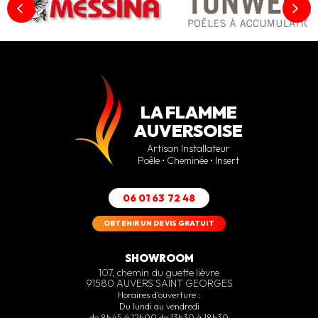
LA FLAMME
AUVERSOISE
Artisan Installateur
Poêle • Cheminée • Insert
06 01 63 72 48
OBTENIR UN DEVIS GRATUIT
SHOWROOM
107, chemin du guette lièvre
91580 AUVERS SAINT GEORGES
Horaires d’ouverture :
Du lundi au vendredi
de 8h45 à 12h00 de 13h30 à 18h30