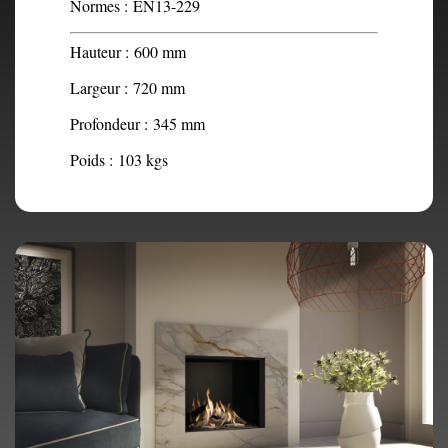
Normes :
EN13-229
Hauteur :
600 mm
Largeur :
720 mm
Profondeur :
345 mm
Poids :
103 kgs